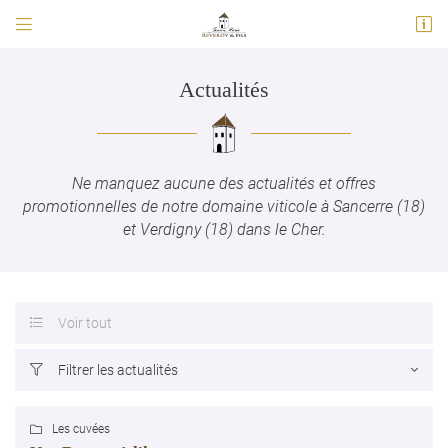


513 avenue de Verdun
18300 Sancerre
02 48 54 00 92
Actualités
Ne manquez aucune des actualités et offres
promotionnelles de notre domaine viticole à Sancerre (18)
et Verdigny (18) dans le Cher.
Adresse email de réception

Voir tout

En cochant cette case, vous consentez à recevoir nos propositions commerciales à
l'adresse email indiqué ci-dessus. Vous pouvez vous désinscrire à tout moment en
Filtrer les actualités

utilisant
le formulaire de désinscription
.
INSCRIPTION
Les cuvées
