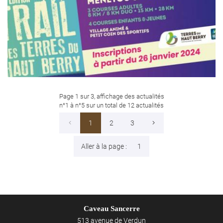
4 courses enfants - 3 courses adultes
Page 1 sur 3,
affichage des actualités
n°1 à n°5 sur un total de 12
actualités
1
2
3
Aller à la page :
Caveau Sancerre
513 avenue de Verdun